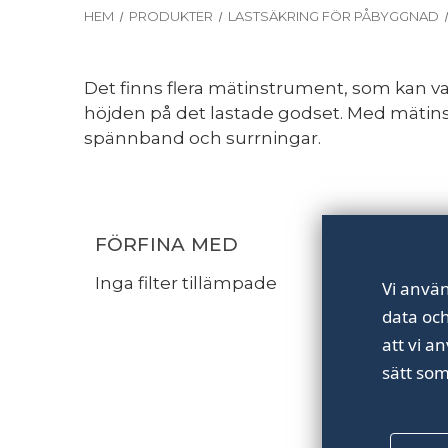
HEM
PRODUKTER
LASTSÄKRING FÖR PÅBYGGNAD
Det finns flera mätinstrument, som kan va
höjden på det lastade godset. Med mätin
spännband och surrningar.
FÖRFINA MED
Inga filter tillämpade
Vi använ
data oc
att vi a
sätt som