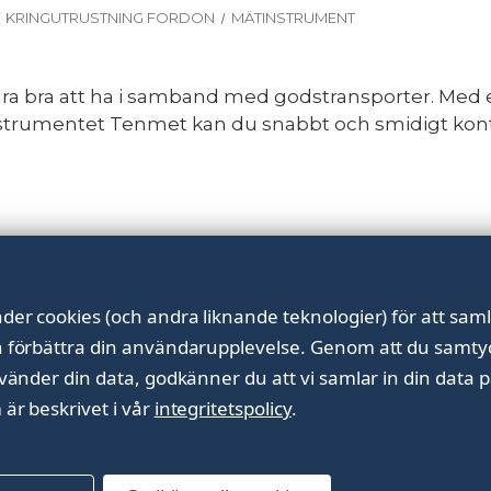
KRINGUTRUSTNING FORDON
MÄTINSTRUMENT
ra bra att ha i samband med godstransporter. Med en
strumentet Tenmet kan du snabbt och smidigt kontr
der cookies (och andra liknande teknologier) för att saml
h förbättra din användarupplevelse.
Genom att du samtyck
nvänder din data, godkänner du att vi samlar in din data p
 är beskrivet i vår
integritetspolicy
.