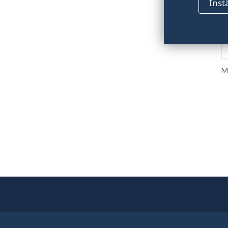
Inst
M