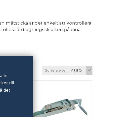
 mätsticka är det enkelt att kontrollera
ollera åtdragningsskraften på dina
Sortera efter:
a in
er till
å det