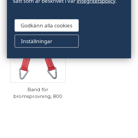
sätt som är beskrivet i vår
integritetspolicy
.
Band för
Band för
bromsprovning, 600
bromsprovning, 700
Godkänn alla cookies
Inställningar
Band för
bromsprovning, 800