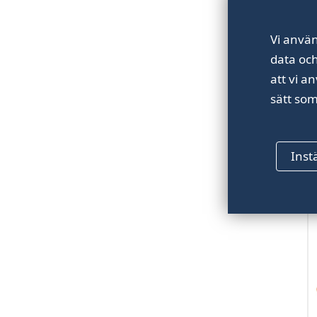
Vi använ
data oc
att vi a
sätt som
B
Inst