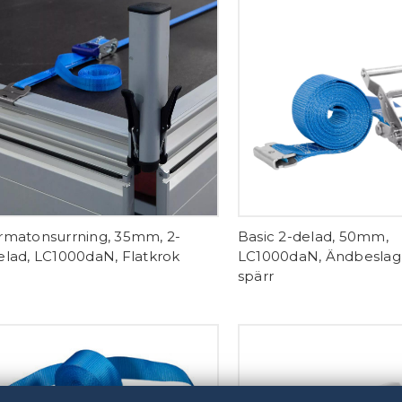
rmatonsurrning, 35mm, 2-
Basic 2-delad, 50mm,
elad, LC1000daN, Flatkrok
LC1000daN, Ändbesla
spärr