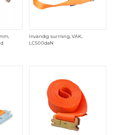
0mm,
Invändig surrning, VAK,
ud
LC500daN