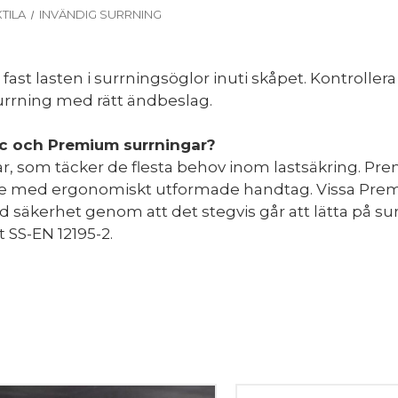
TILA
INVÄNDIG SURRNING
 fast lasten i surrningsöglor inuti skåpet. Kontroll
 surrning med rätt ändbeslag.
ic och Premium surrningar?
gar, som täcker de flesta behov inom lastsäkring. Pre
nare med ergonomiskt utformade handtag. Vissa P
 säkerhet genom att det stegvis går att lätta på s
 SS-EN 12195-2.