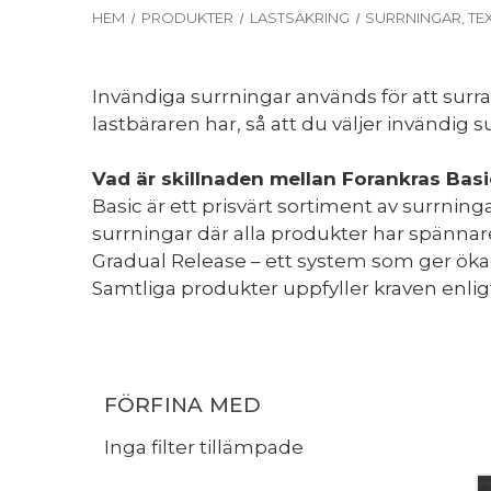
HEM
PRODUKTER
LASTSÄKRING
SURRNINGAR, TEX
Invändiga surrningar används för att surra
lastbäraren har, så att du väljer invändig
Vad är skillnaden mellan Forankras Bas
Basic är ett prisvärt sortiment av surrnin
surrningar där alla produkter har spän
Gradual Release – ett system som ger ökad
Samtliga produkter uppfyller kraven enligt
FÖRFINA MED
Inga filter tillämpade