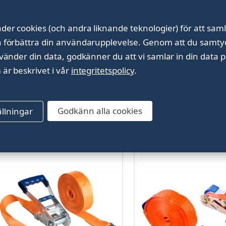
der cookies (och andra liknande teknologier) för att saml
h förbättra din användarupplevelse.
Genom att du samtyck
nvänder din data, godkänner du att vi samlar in din data p
 är beskrivet i vår
integritetspolicy
.
asic 50 ETF/FTH
Basic Ändlös, 25mm, 
Godkänn alla cookies
ällningar