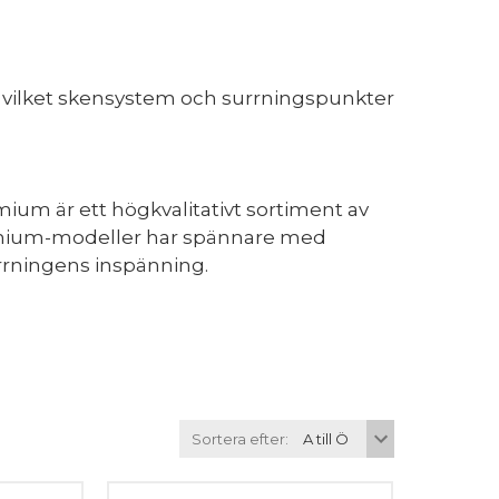
era vilket skensystem och surrningspunkter
mium är ett högkvalitativt sortiment av
remium-modeller har spännare med
urrningens inspänning.
Sortera efter: