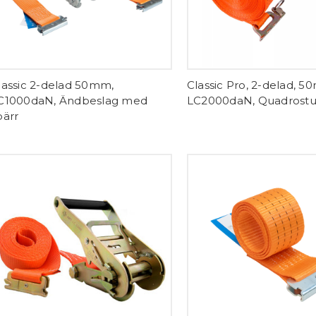
lassic 2-delad 50mm,
Classic Pro, 2-delad, 5
C1000daN, Ändbeslag med
LC2000daN, Quadrost
pärr