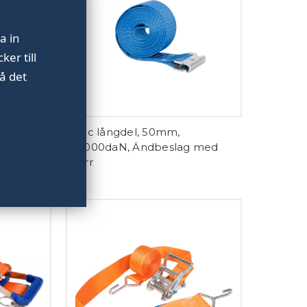
a in
er till
å det
LC800daN
Basic långdel, 50mm,
LC1000daN, Ändbeslag med
spärr