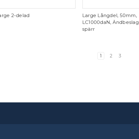
arge 2-delad
Large Långdel, 50mm,
LC1000daN, Ändbesla
spärr
1
2
3