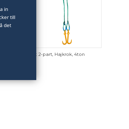
a in
er till
å det
Fast 2-part, Hajkrok, 4ton