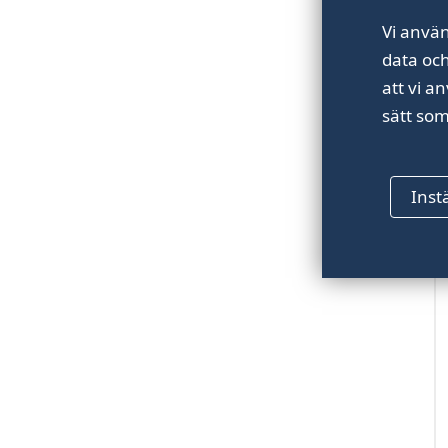
Vi använ
data oc
att vi a
sätt som
B
Inst