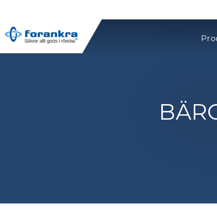
Pro
BÄR