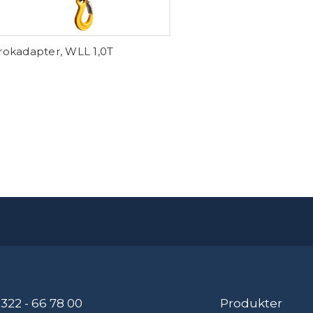
rokadapter, WLL 1,0T
322 - 66 78 00
Produkter